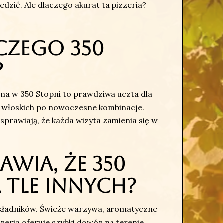
edzić. Ale dlaczego akurat ta pizzeria?
aczego 350
?
na w 350 Stopni to prawdziwa uczta dla
 włoskich po nowoczesne kombinacje.
sprawiają, że każda wizyta zamienia się w
awia, że 350
 tle innych?
składników. Świeże warzywa, aromatyczne
zzeria oferuje szybki dowóz na terenie