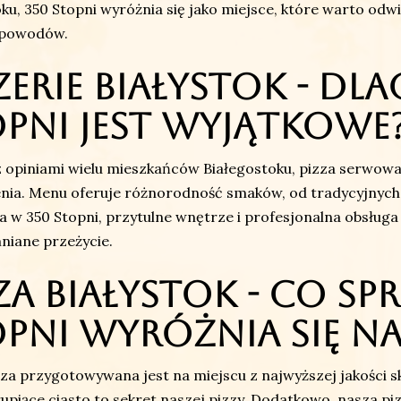
ku, 350 Stopni wyróżnia się jako miejsce, które warto odwi
a powodów.
zerie Białystok - Dl
pni jest wyjątkowe
 opiniami wielu mieszkańców Białegostoku, pizza serwowa
enia. Menu oferuje różnorodność smaków, od tradycyjnych
 w 350 Stopni, przytulne wnętrze i profesjonalna obsługa 
niane przeżycie.
za Białystok - Co spr
pni wyróżnia się na
za przygotowywana jest na miejscu z najwyższej jakości 
hrupiące ciasto to sekret naszej pizzy. Dodatkowo, nasza pi