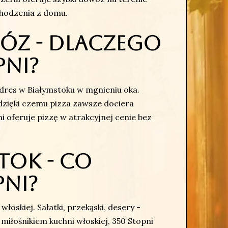
chodzenia z domu.
wóz - Dlaczego
pni?
dres w Białymstoku w mgnieniu oka.
zięki czemu pizza zawsze dociera
 oferuje pizzę w atrakcyjnej cenie bez
tok - Co
pni?
oskiej. Sałatki, przekąski, desery -
 miłośnikiem kuchni włoskiej, 350 Stopni