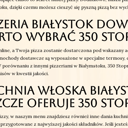
oku, dzięki czemu możesz cieszyć się pyszną pizzą bez wy
zeria Białystok do
rto wybrać 350 Sto
ine, a Twoja pizza zostanie dostarczona pod wskazany a
mochody dostawcze są wyposażone w specjalne termosy, d
 porównaniu z innymi pizzeriami w Białymstoku, 350 Stopni
ów w kwestii jakości.
hnia włoska Białys
zcze oferuje 350 Sto
zzy, w naszym menu znajdziesz również inne dania kuchni wł
przygotowane z najwyższej jakości składników. Jeśli jesteś