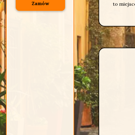
Zamów
to miejsce