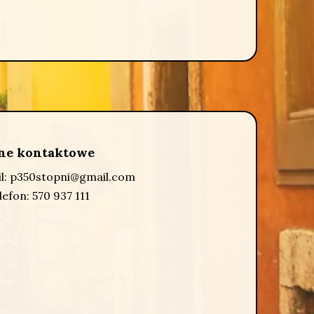
ne kontaktowe
l:
p350stopni@gmail.com
lefon:
570 937 111