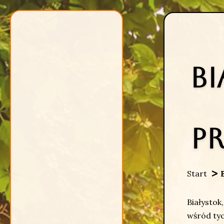
Bi
p
Start
Białystok
wśród tyc