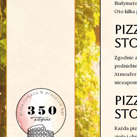
Białymsto
Oto kilk
Piz
Sto
Zgodnie z
podniebi
Atmosfera
niezapom
Piz
Sto
Każda piz
zioła i c