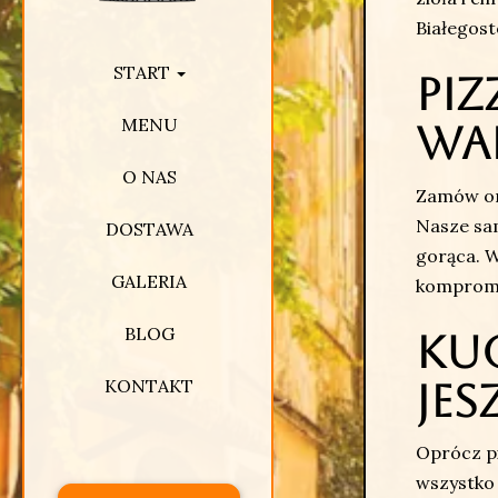
Białegost
START
Piz
MENU
wa
O NAS
Zamów onl
Nasze sa
DOSTAWA
gorąca. W
GALERIA
kompromis
BLOG
Kuc
KONTAKT
jes
Oprócz pi
wszystko 